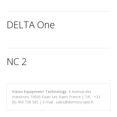
Publié par Louis Ducreux le
3 août 2022
.
DELTA One
Publié par Louis Ducreux le
5 août 2022
.
NC 2
Publié par Louis Ducreux le
24 août 2022
.
Vision Equipment Technology
, 6 Avenue des
mateirons 74500 Evian Les Bains France | Tél. : +33
(0) 450 738 582 | E-mail : sales@dermoscopie.fr