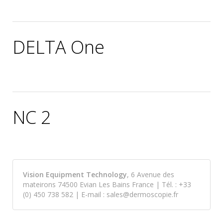
Publié par Louis Ducreux le
3 août 2022
.
DELTA One
Publié par Louis Ducreux le
5 août 2022
.
NC 2
Publié par Louis Ducreux le
24 août 2022
.
Vision Equipment Technology
, 6 Avenue des
mateirons 74500 Evian Les Bains France | Tél. : +33
(0) 450 738 582 | E-mail : sales@dermoscopie.fr